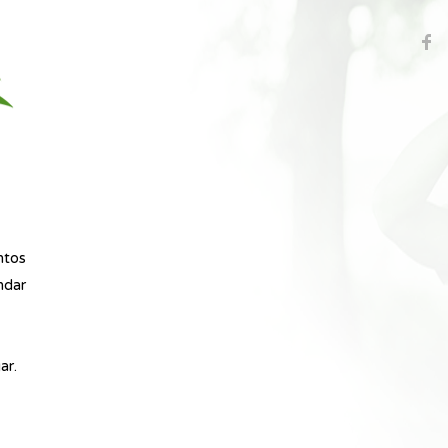
ntos
ndar
ar.