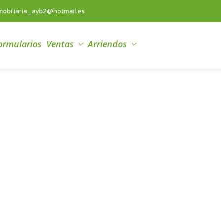
mobiliaria_ayb2@hotmail.es
ormularios
Ventas
Arriendos