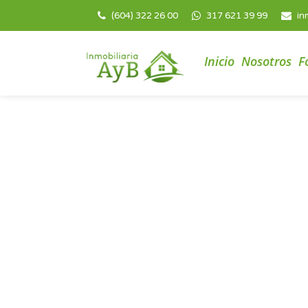
(604) 322 26 00
317 621 39 99
in
Inicio
Nosotros
F